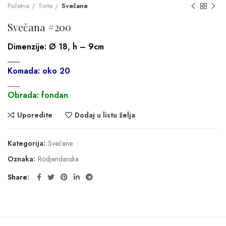
Početna
Torte
Svečane
Svečana #200
Dimenzije:
Ø 18, h – 9cm
___
Komada: oko 20
___
Obrada: fondan
Uporedite
Dodaj u listu želja
Kategorija:
Svečane
Oznaka:
Rodjendanska
Share