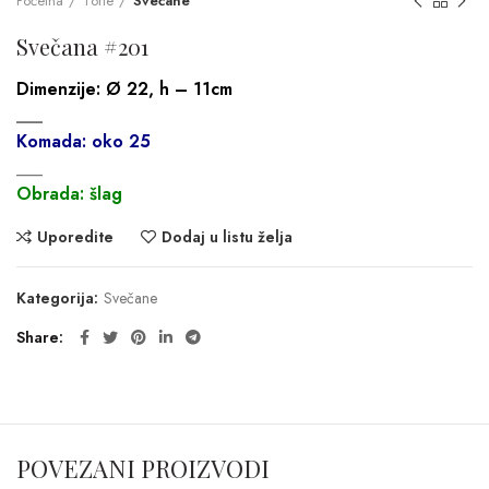
Početna
Torte
Svečane
Svečana #201
Dimenzije:
Ø 22, h – 11cm
___
Komada: oko 25
___
Obrada: šlag
Uporedite
Dodaj u listu želja
Kategorija:
Svečane
Share
POVEZANI PROIZVODI