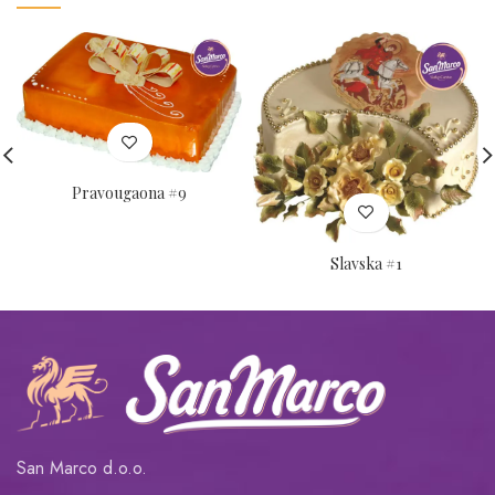
Pravougaona #9
Slavska #1
San Marco d.o.o.