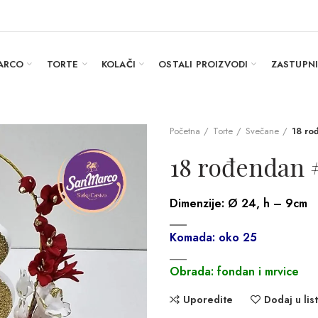
ARCO
TORTE
KOLAČI
OSTALI PROIZVODI
ZASTUPN
Početna
Torte
Svečane
18 ro
18 rođendan 
Dimenzije:
Ø 24, h – 9cm
___
Komada: oko 25
___
Obrada: fondan i mrvice
Uporedite
Dodaj u list