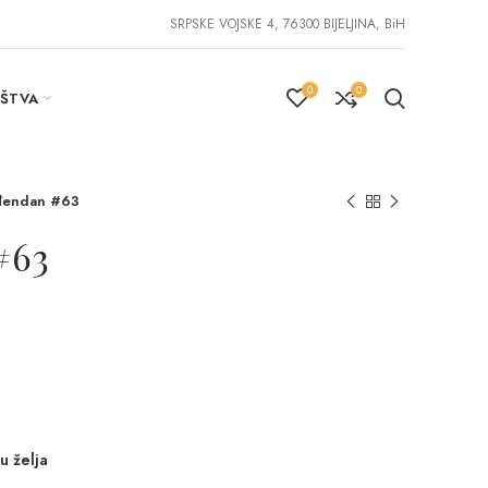
SRPSKE VOJSKE 4, 76300 BIJELJINA, BiH
0
0
IŠTVA
đendan #63
#63
u želja