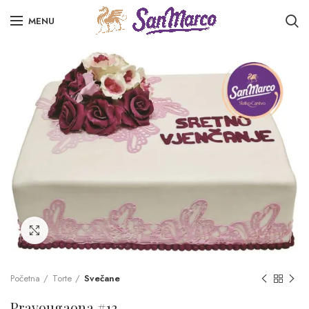
MENU
Click to enlarge
Početna
Torte
Svečane
Pravougaona #13