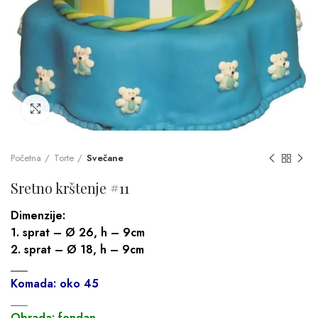
Click to enlarge
Početna
Torte
Svečane
Sretno krštenje #11
Dimenzije:
1. sprat – Ø 26, h – 9cm
2. sprat – Ø 18, h – 9cm
___
Komada: oko 45
___
Obrada: fondan