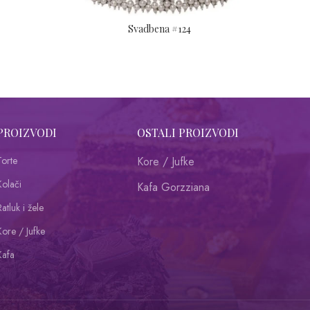
Svadbena #124
PROIZVODI
OSTALI PROIZVODI
Torte
Kore / Jufke
Kolači
Kafa Gorzziana
atluk i žele
Kore / Jufke
Kafa