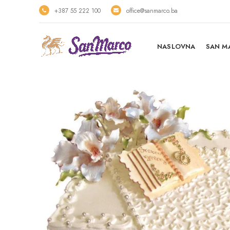
+387 55 222 100
office@sanmarco.ba
NASLOVNA
SAN M