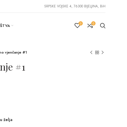
SRPSKE VOJSKE 4, 76300 BIJELJINA, BiH
0
0
IŠTVA
no vjenčanje #1
nje #1
u želja