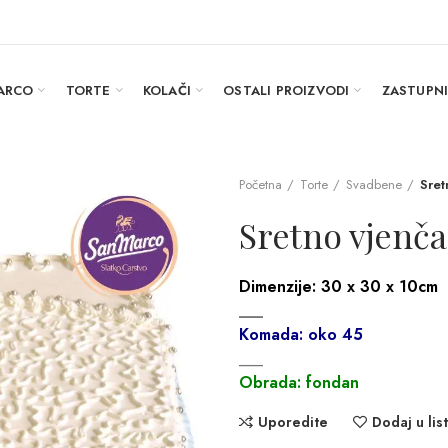
ARCO
TORTE
KOLAČI
OSTALI PROIZVODI
ZASTUPN
Početna
Torte
Svadbene
Sret
Sretno vjenča
Dimenzije:
30 x 30 x 10cm
___
Komada: oko 45
___
Obrada: fondan
Uporedite
Dodaj u list