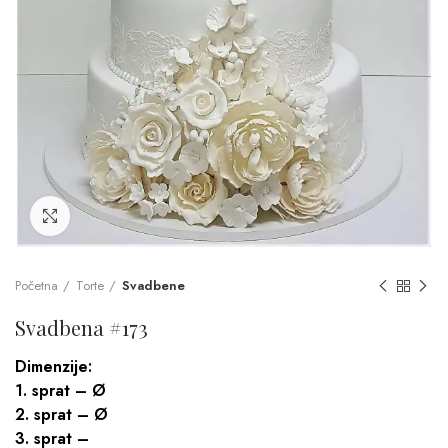
Click to enlarge
Početna
Torte
Svadbene
Svadbena #173
Dimenzije:
1. sprat – Ø
2. sprat – Ø
3. sprat –