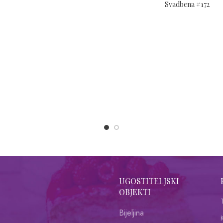
Svadbena #172
UGOSTITELJSKI
OBJEKTI
Bijeljina