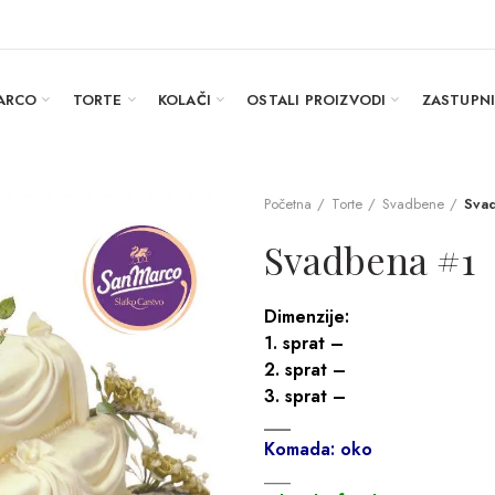
ARCO
TORTE
KOLAČI
OSTALI PROIZVODI
ZASTUPN
Početna
Torte
Svadbene
Sva
Svadbena #1
Dimenzije:
1. sprat –
2. sprat –
3. sprat –
___
Komada: oko
___