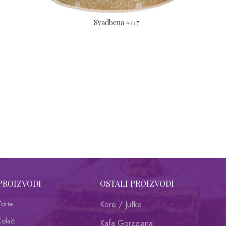
Svadbena #117
PROIZVODI
OSTALI PROIZVODI
Torte
Kore / Jufke
Kolači
Kafa Gorzziana