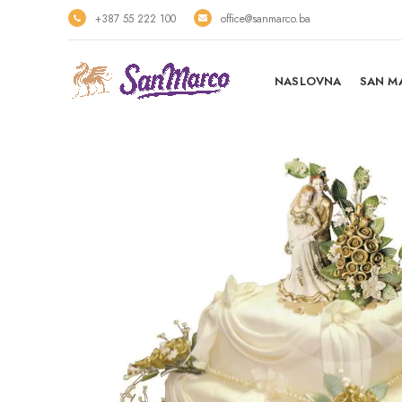
+387 55 222 100
office@sanmarco.ba
NASLOVNA
SAN M