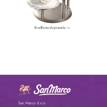
Svadbena stepenasta #1
San Marco d.o.o.