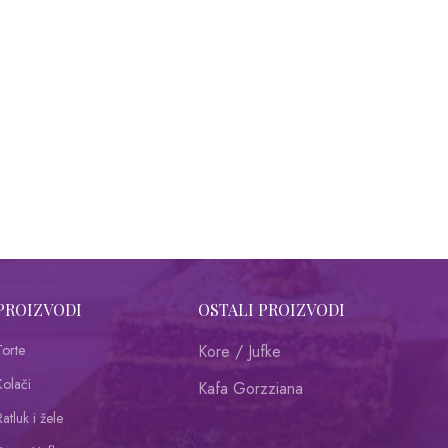
PROIZVODI
OSTALI PROIZVODI
Torte
Kore / Jufke
Kolači
Kafa Gorzziana
atluk i žele