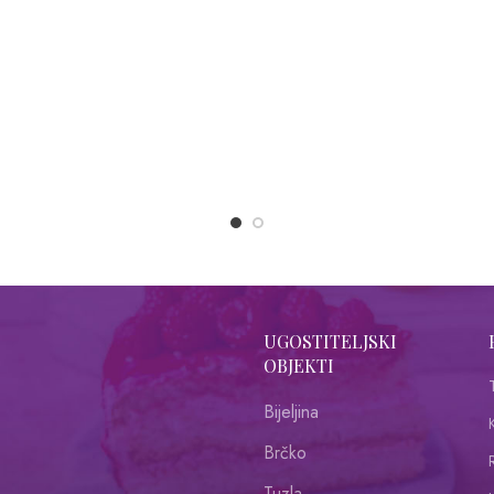
UGOSTITELJSKI
OBJEKTI
Bijeljina
Brčko
R
Tuzla