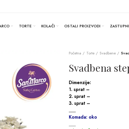
ARCO
TORTE
KOLAČI
OSTALI PROIZVODI
ZASTUPN
Početna
Torte
Svadbene
Sva
Svadbena ste
Dimenzije:
1. sprat –
2. sprat –
3. sprat –
___
Komada: oko
___