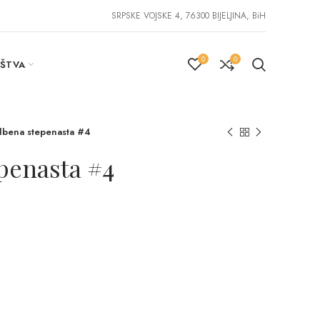
SRPSKE VOJSKE 4, 76300 BIJELJINA, BiH
0
0
IŠTVA
dbena stepenasta #4
penasta #4