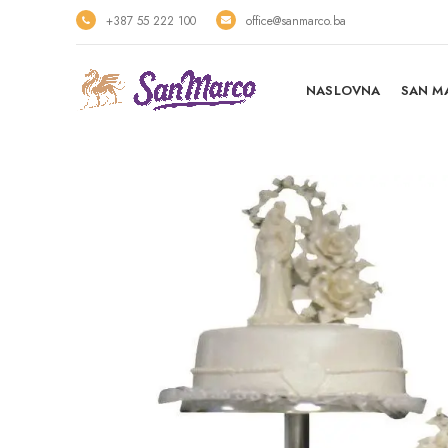
+387 55 222 100
office@sanmarco.ba
NASLOVNA
SAN M