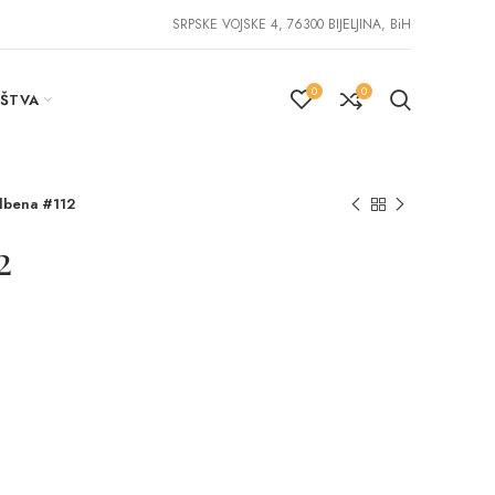
SRPSKE VOJSKE 4, 76300 BIJELJINA, BiH
0
0
IŠTVA
dbena #112
2