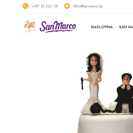
+387 55 222 100
office@sanmarco.ba
NASLOVNA
SAN M