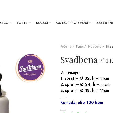
ARCO
TORTE
KOLAČI
OSTALI PROIZVODI
ZASTUPN
Početna
Torte
Svadbene
Sva
Svadbena #11
Dimenzije:
1. sprat – Ø 32, h – 11cm
2. sprat – Ø 24, h – 11cm
3. sprat – Ø 18, h – 11cm
___
Komada: oko 100 kom
___