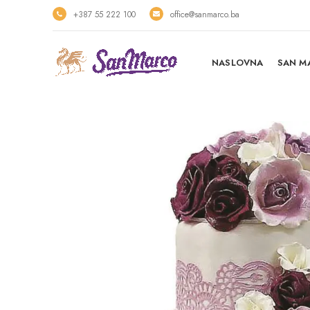
+387 55 222 100
office@sanmarco.ba
NASLOVNA
SAN M