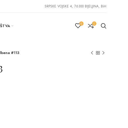
SRPSKE VOJSKE 4, 76300 BIJELJINA, BiH
0
0
IŠTVA
dbena #113
3