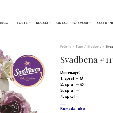
ARCO
TORTE
KOLAČI
OSTALI PROIZVODI
ZASTUPN
Početna
Torte
Svadbene
Sva
Svadbena #11
Dimenzije:
1. sprat – Ø
2. sprat – Ø
3. sprat –
4. sprat –
___
Komada: oko