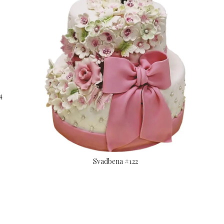
4
Svadbena #122