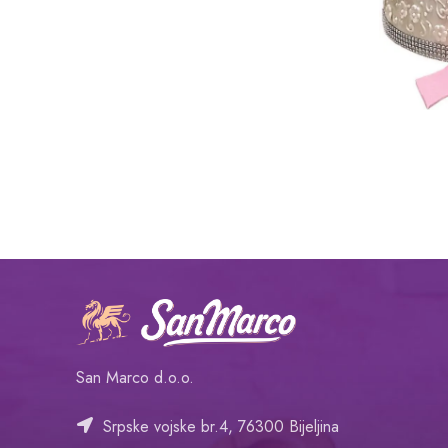
San Marco d.o.o.
Srpske vojske br.4, 76300 Bijeljina