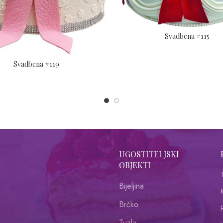
Svadbena #115
Svadbena #119
UGOSTITELJSKI
OBJEKTI
Bijeljina
Brčko
R
Tuzla