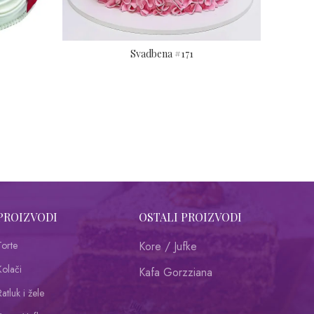
Svadbena #171
PROIZVODI
OSTALI PROIZVODI
Torte
Kore / Jufke
Kolači
Kafa Gorzziana
atluk i žele