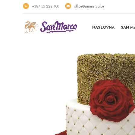
+387 55 222 100
office@sanmarco.ba
NASLOVNA
SAN M