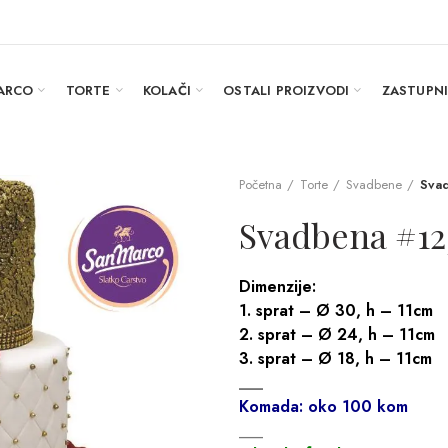
ARCO
TORTE
KOLAČI
OSTALI PROIZVODI
ZASTUPN
Početna
Torte
Svadbene
Sva
Svadbena #12
Dimenzije:
1. sprat – Ø 30, h – 11cm
2. sprat – Ø 24, h – 11cm
3. sprat – Ø 18, h – 11cm
___
Komada: oko 100 kom
___