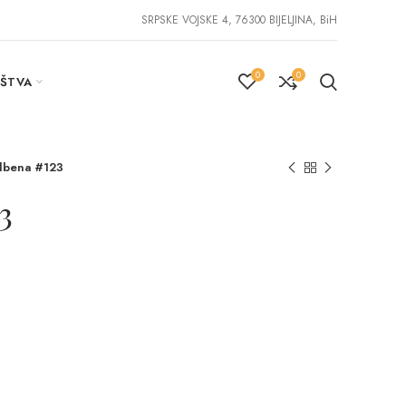
SRPSKE VOJSKE 4, 76300 BIJELJINA, BiH
0
0
IŠTVA
dbena #123
3