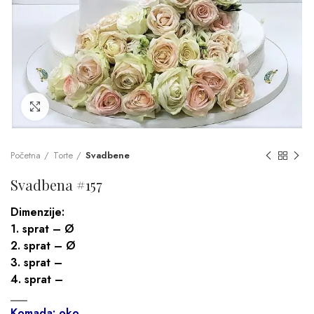
Click to enlarge
Početna
Torte
Svadbene
Svadbena #157
Dimenzije:
1. sprat – Ø
2. sprat – Ø
3. sprat –
4. sprat –
___
Komada: oko