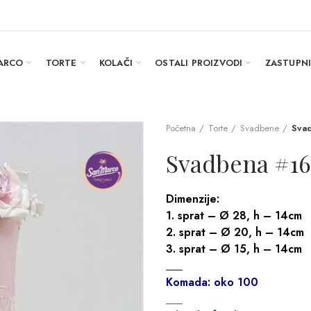
ARCO
TORTE
KOLAČI
OSTALI PROIZVODI
ZASTUPN
Početna
Torte
Svadbene
Sva
Svadbena #16
Dimenzije:
1. sprat – Ø 28, h – 14cm
2. sprat – Ø 20, h – 14cm
3. sprat – Ø 15, h – 14cm
___
Komada: oko 100
___