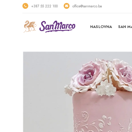
+387 55 222 100
office@sanmarco.ba
NASLOVNA
SAN M