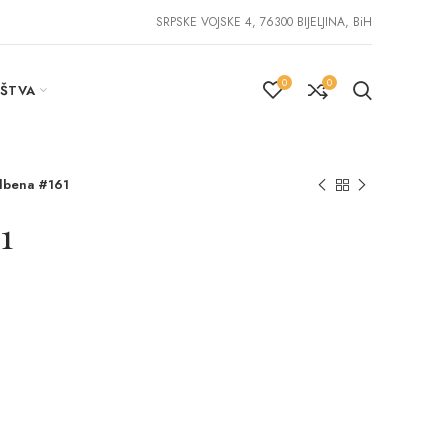
SRPSKE VOJSKE 4, 76300 BIJELJINA, BiH
0
0
IŠTVA
dbena #161
1