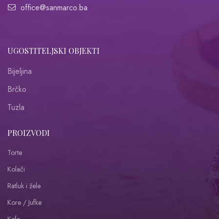
office@sanmarco.ba
UGOSTITELJSKI OBJEKTI
Bijeljina
Brčko
Tuzla
PROIZVODI
Torte
Kolači
Ratluk i žele
Kore / Jufke