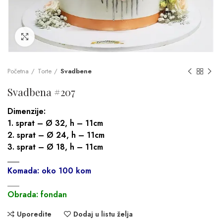
Click to enlarge
Početna
Torte
Svadbene
Svadbena #207
Dimenzije:
1. sprat – Ø 32, h – 11cm
2. sprat – Ø 24, h – 11cm
3. sprat – Ø 18, h – 11cm
___
Komada: oko 100 kom
___
Obrada: fondan
Uporedite
Dodaj u listu želja