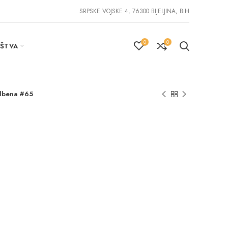
SRPSKE VOJSKE 4, 76300 BIJELJINA, BiH
0
0
IŠTVA
dbena #65
5