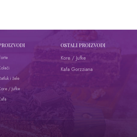
PROIZVODI
OSTALI PROIZVODI
Torte
Kore / Jufke
Kolači
Kafa Gorzziana
atluk i žele
Kore / Jufke
Kafa