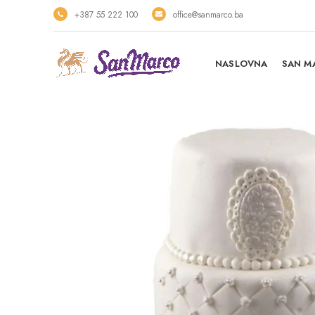
+387 55 222 100
office@sanmarco.ba
NASLOVNA
SAN M