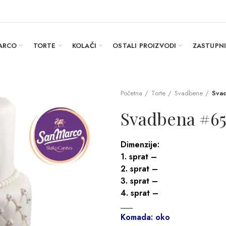
ARCO
TORTE
KOLAČI
OSTALI PROIZVODI
ZASTUPN
Početna
Torte
Svadbene
Sva
Svadbena #6
Dimenzije:
1. sprat –
2. sprat –
3. sprat –
4. sprat –
___
Komada: oko