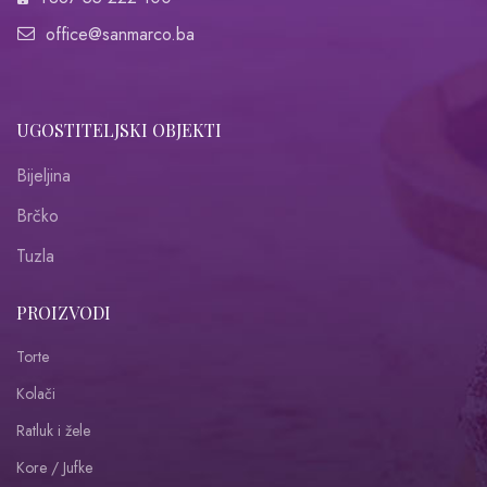
office@sanmarco.ba
UGOSTITELJSKI OBJEKTI
Bijeljina
Brčko
Tuzla
PROIZVODI
Torte
Kolači
Ratluk i žele
Kore / Jufke