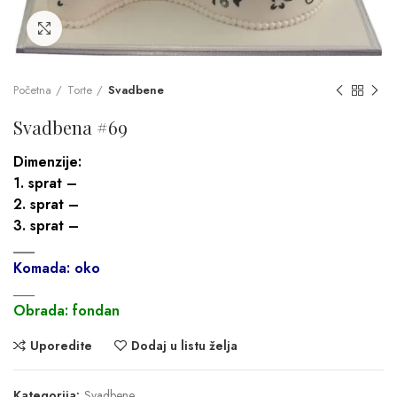
Click to enlarge
Početna
Torte
Svadbene
Svadbena #69
Dimenzije:
1. sprat –
2. sprat –
3. sprat –
___
Komada: oko
___
Obrada: fondan
Uporedite
Dodaj u listu želja
Kategorija:
Svadbene