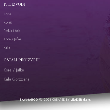
PROIZVODI
Torte
Kolači
Ratluk i žele
Kore / Jufke
Kafa
OSTALI PROIZVODI
Kore / Jufke
Kafa Gorzziana
SANMARCO
2021 CREATED BY
LEADER d.o.o.