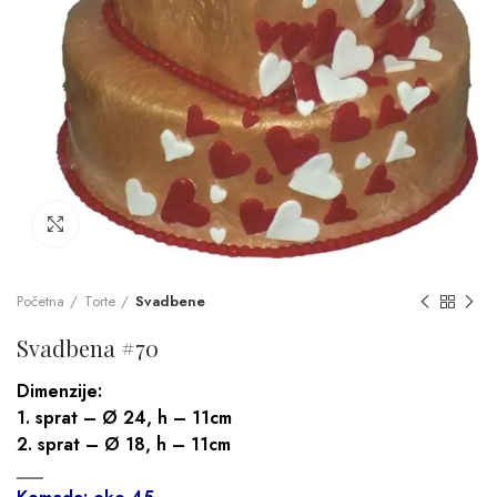
Click to enlarge
Početna
Torte
Svadbene
Svadbena #70
Dimenzije:
1. sprat – Ø 24, h – 11cm
2. sprat – Ø 18, h – 11cm
___