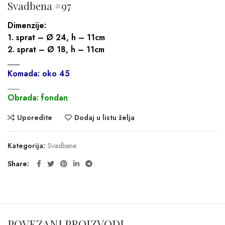
Svadbena #97
Dimenzije:
1. sprat – Ø 24, h – 11cm
2. sprat – Ø 18, h – 11cm
___
Komada: oko 45
___
Obrada: fondan
Uporedite
Dodaj u listu želja
Kategorija:
Svadbene
Share
POVEZANI PROIZVODI