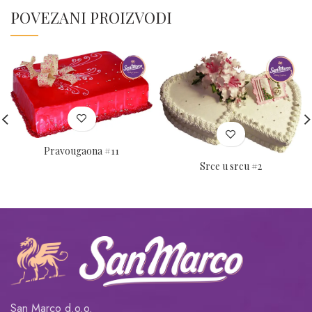
POVEZANI PROIZVODI
Pravougaona #11
Srce u srcu #2
San Marco d.o.o.