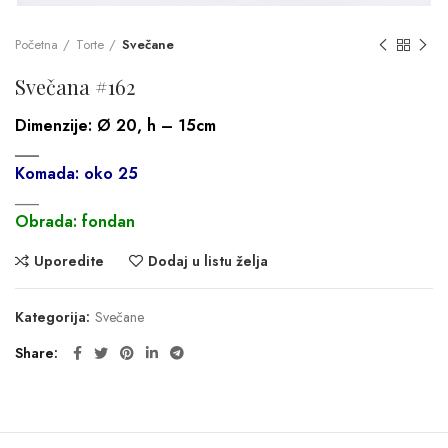
Početna
Torte
Svečane
Svečana #162
Dimenzije:
Ø 20, h – 15cm
___
Komada: oko 25
___
Obrada: fondan
Uporedite
Dodaj u listu želja
Kategorija:
Svečane
Share