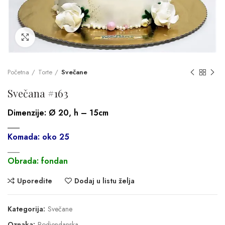
Click to enlarge
Početna
Torte
Svečane
Svečana #163
Dimenzije:
Ø 20, h – 15cm
___
Komada: oko 25
___
Obrada: fondan
Uporedite
Dodaj u listu želja
Kategorija:
Svečane
Oznaka:
Rodjendanska