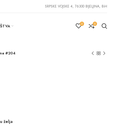
SRPSKE VOJSKE 4, 76300 BIJELJINA, BiH
0
0
IŠTVA
ana #204
u želja