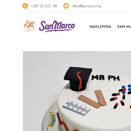
+387 55 222 100
office@sanmarco.ba
NASLOVNA
SAN M