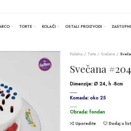
ARCO
TORTE
KOLAČI
OSTALI PROIZVODI
ZASTUPN
Početna
Torte
Svečane
Sveč
Svečana #204
Dimenzije:
Ø 24, h -8cm
___
Komada: oko 25
___
Obrada: fondan
Uporedite
Dodaj u list