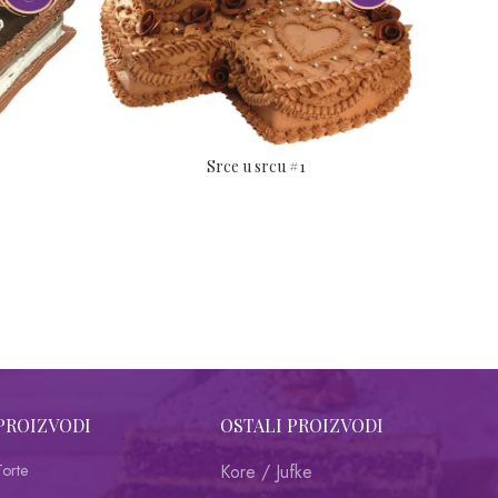
Srce u srcu #1
PROIZVODI
OSTALI PROIZVODI
Torte
Kore / Jufke