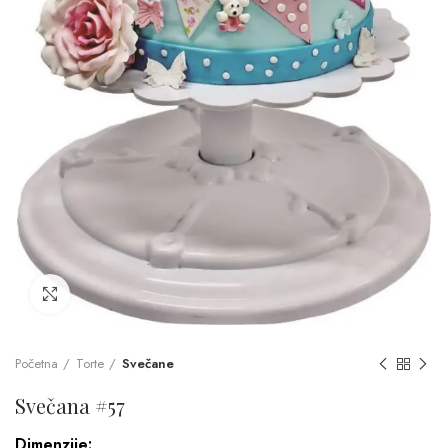
Click to enlarge
Početna
Torte
Svečane
Svečana #57
Dimenzije: