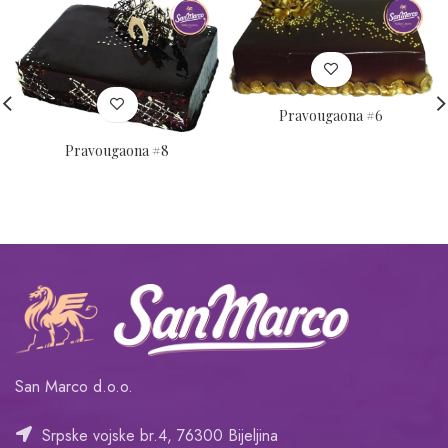
Pravougaona #6
Pravougaona #8
San Marco d.o.o.
Srpske vojske br.4, 76300 Bijeljina