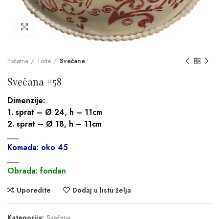
Click to enlarge
Početna
Torte
Svečane
Svečana #58
Dimenzije:
1. sprat – Ø 24, h – 11cm
2. sprat – Ø 18, h – 11cm
___
Komada: oko 45
___
Obrada: fondan
Uporedite
Dodaj u listu želja
Kategorija:
Svečane