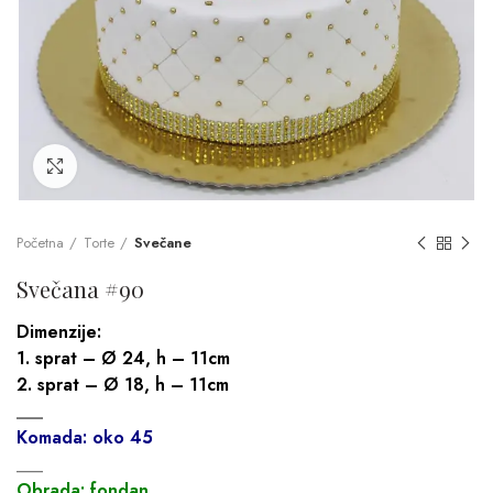
Click to enlarge
Početna
Torte
Svečane
Svečana #90
Dimenzije:
1. sprat – Ø 24, h – 11cm
2. sprat – Ø 18, h – 11cm
___
Komada: oko 45
___
Obrada: fondan