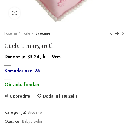
Click to enlarge
Početna
Torte
Svečane
Cucla u margareti
Dimenzije:
Ø 24, h – 9cm
___
Komada: oko 25
___
Obrada: fondan
Uporedite
Dodaj u listu želja
Kategorija:
Svečane
Oznake:
Baby
,
Beba