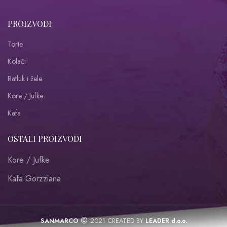
PROIZVODI
Torte
Kolači
Ratluk i žele
Kore / Jufke
Kafa
OSTALI PROIZVODI
Kore / Jufke
Kafa Gorzziana
SANMARCO
2021 CREATED BY
LEADER d.o.o.