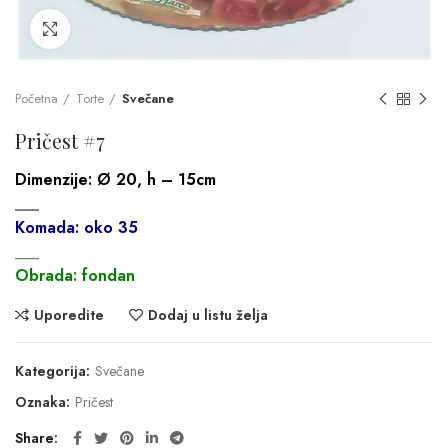
Click to enlarge
Početna
Torte
Svečane
Pričest #7
Dimenzije:
Ø 20, h – 15cm
___
Komada: oko 35
___
Obrada: fondan
Uporedite
Dodaj u listu želja
Kategorija:
Svečane
Oznaka:
Pričest
Share