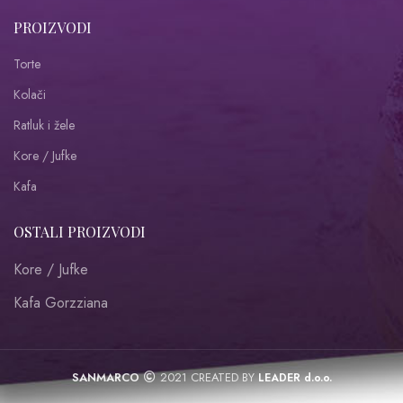
PROIZVODI
Torte
Kolači
Ratluk i žele
Kore / Jufke
Kafa
OSTALI PROIZVODI
Kore / Jufke
Kafa Gorzziana
SANMARCO
2021 CREATED BY
LEADER d.o.o.