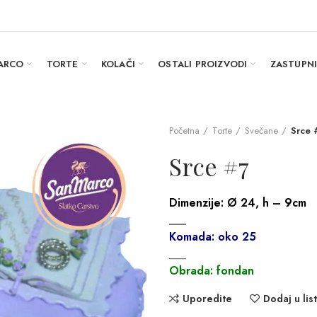
ARCO
TORTE
KOLAČI
OSTALI PROIZVODI
ZASTUPN
Početna
Torte
Svečane
Srce 
Srce #7
Dimenzije:
Ø 24, h – 9cm
___
Komada: oko 25
___
Obrada: fondan
Uporedite
Dodaj u list