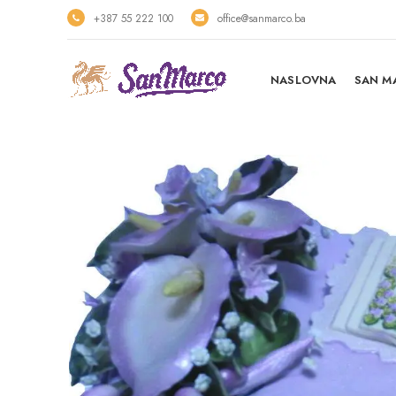
+387 55 222 100
office@sanmarco.ba
NASLOVNA
SAN M