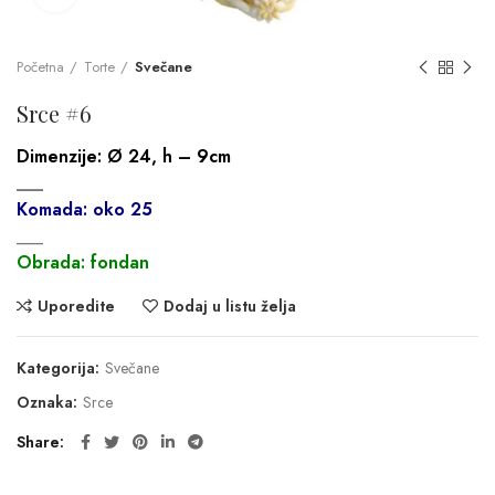
Početna
Torte
Svečane
Srce #6
Dimenzije:
Ø 24, h – 9cm
___
Komada: oko 25
___
Obrada: fondan
Uporedite
Dodaj u listu želja
Kategorija:
Svečane
Oznaka:
Srce
Share