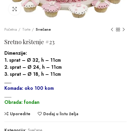
Click to enlarge
Početna
Torte
Svečane
Sretno krštenje #23
Dimenzije:
1. sprat – Ø 32, h – 11cm
2. sprat – Ø 24, h – 11cm
3. sprat – Ø 18, h – 11cm
___
Komada: oko 100 kom
___
Obrada: fondan
Uporedite
Dodaj u listu želja
Kategorija:
Svečane