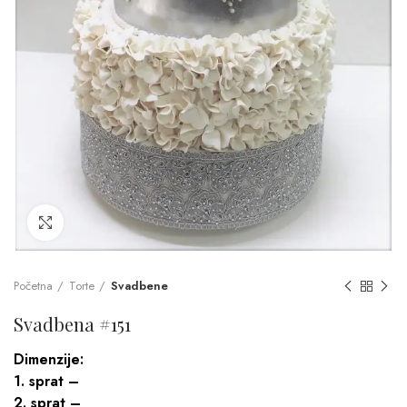
Click to enlarge
Početna
Torte
Svadbene
Svadbena #151
Dimenzije:
1. sprat –
2. sprat –