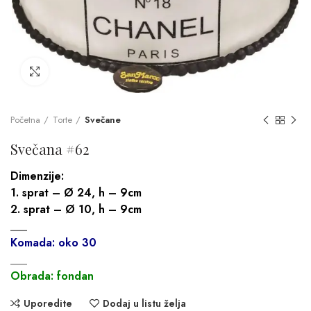
Click to enlarge
Početna
Torte
Svečane
Svečana #62
Dimenzije:
1. sprat – Ø 24, h – 9cm
2. sprat – Ø 10, h – 9cm
___
Komada: oko 30
___
Obrada: fondan
Uporedite
Dodaj u listu želja