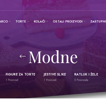
ARCO
TORTE
KOLAČI
OSTALI PROIZVODI
ZASTUPN
Modne
FIGURE ZA TORTE
JESTIVE SLIKE
RATLUK I ŽELE
1
Proizvod
1
Proizvod
5
Proizvoda