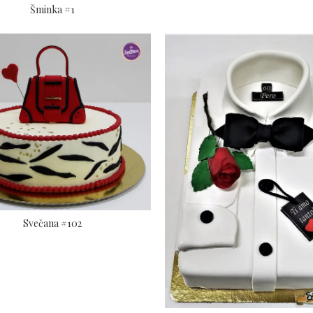
Šminka #1
Svečana #102