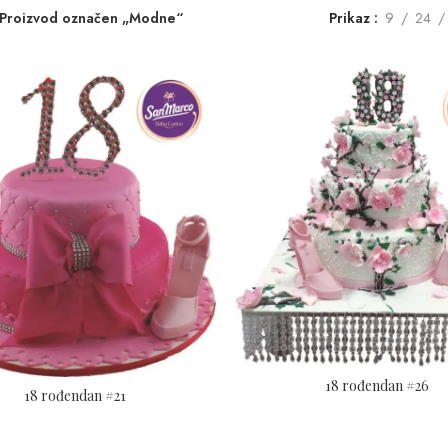
Proizvod označen „Modne“
Prikaz
9
24
18 rođendan #26
18 rođendan #21