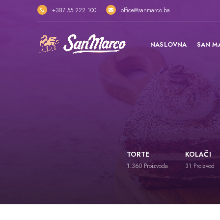
+387 55 222 100
office@sanmarco.ba
NASLOVNA
SAN M
TORTE
KOLAČI
1.360
Proizvoda
31
Proizvod