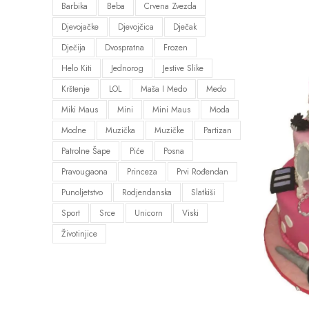
Barbika
Beba
Crvena Zvezda
Djevojačke
Djevojčica
Dječak
Dječija
Dvospratna
Frozen
Helo Kiti
Jednorog
Jestive Slike
Krštenje
LOL
Maša I Medo
Medo
Miki Maus
Mini
Mini Maus
Moda
Modne
Muzička
Muzičke
Partizan
Patrolne Šape
Piće
Posna
Pravougaona
Princeza
Prvi Rođendan
Punoljetstvo
Rodjendanska
Slatkiši
Sport
Srce
Unicorn
Viski
Životinjice