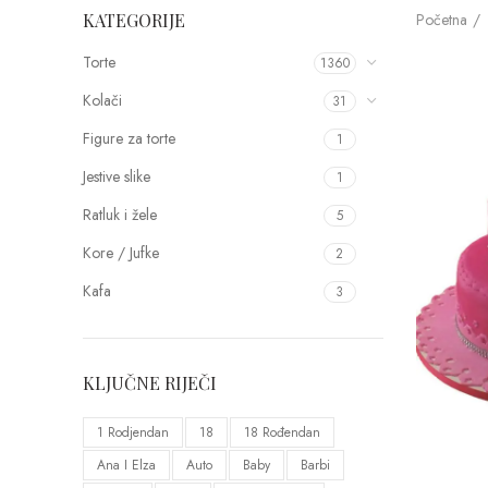
Početna
KATEGORIJE
Torte
1360
Kolači
31
Figure za torte
1
Jestive slike
1
Ratluk i žele
5
Kore / Jufke
2
Kafa
3
KLJUČNE RIJEČI
1 Rodjendan
18
18 Rođendan
Ana I Elza
Auto
Baby
Barbi