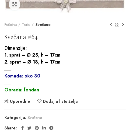
Click to enlarge
Početna
Torte
Svečane
Svečana #64
Dimenzije:
1. sprat – Ø 25, h – 17cm
2. sprat – Ø 18, h – 17cm
___
Komada: oko 30
___
Obrada: fondan
Uporedite
Dodaj u listu želja
Kategorija:
Svečane
Share