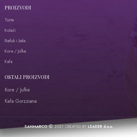
PROIZVODI
Torte
Kolači
Ratluk i žele
Kore / Jufke
Kafa
OSTALI PROIZVODI
Kore / Jufke
Kafa Gorzziana
SANMARCO
2021 CREATED BY
LEADER d.o.o.