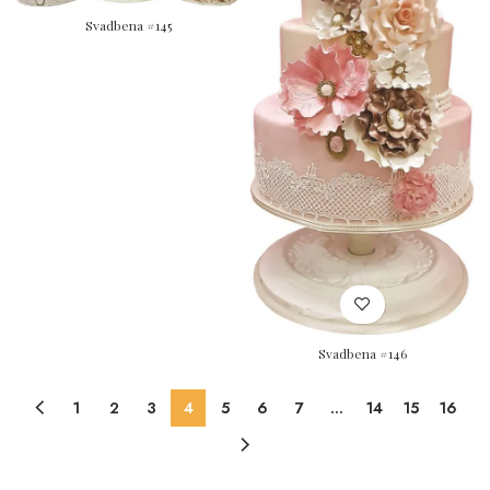
Svadbena #145
Svadbena #146
1
2
3
4
5
6
7
…
14
15
16