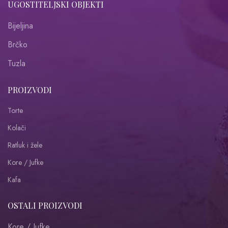
UGOSTITELJSKI OBJEKTI
Bijeljina
Brčko
Tuzla
PROIZVODI
Torte
Kolači
Ratluk i žele
Kore / Jufke
Kafa
OSTALI PROIZVODI
Kore / Jufke