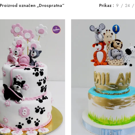
Proizvod označen „Dvospratna“
Prikaz
9
24