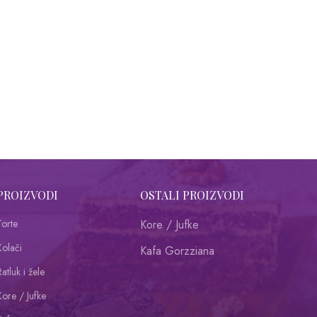
PROIZVODI
OSTALI PROIZVODI
Torte
Kore / Jufke
Kolači
Kafa Gorzziana
atluk i žele
Kore / Jufke