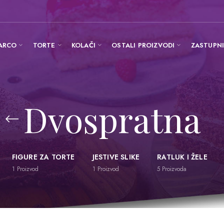
ARCO
TORTE
KOLAČI
OSTALI PROIZVODI
ZASTUPN
Dvospratna
FIGURE ZA TORTE
JESTIVE SLIKE
RATLUK I ŽELE
1
Proizvod
1
Proizvod
5
Proizvoda