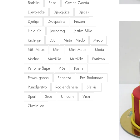
Barbika
Beba
Crvena Zvezda
Djevojačke
Djevojčica
Dječak
Dječija
Dvospratna
Frozen
Helo Kiti
Jednorog
Jestive Slike
Krštenje
LOL
Maša I Medo
Medo
Miki Maus
Mini
Mini Maus
Moda
Modne
Muzička
Muzičke
Partizan
Patrolne Šape
Piće
Posna
Pravougaona
Princeza
Prvi Rođendan
Punoljetstvo
Rodjendanska
Slatkiši
Sport
Srce
Unicorn
Viski
Životinjice