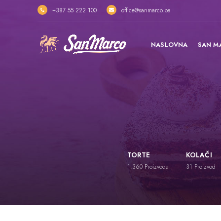
+387 55 222 100
office@sanmarco.ba
NASLOVNA
SAN M
TORTE
KOLAČI
1.360
Proizvoda
31
Proizvod