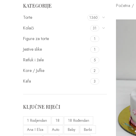
Početna
KATEGORIJE
Torte
1360
Kolači
31
Figure za torte
1
Jestive slike
1
Ratluk i žele
5
Kore / Jufke
2
Kafa
3
KLJUČNE RIJEČI
1 Rodjendan
18
18 Rođendan
Ana I Elza
Auto
Baby
Barbi