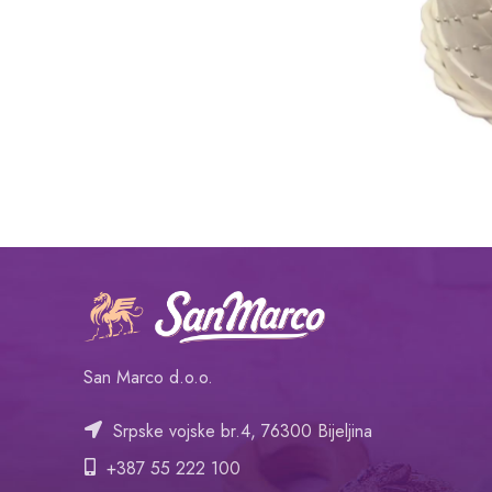
San Marco d.o.o.
Srpske vojske br.4, 76300 Bijeljina
+387 55 222 100