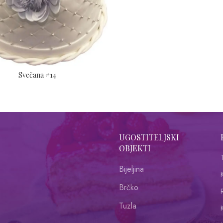
Svečana #14
UGOSTITELJSKI
OBJEKTI
Bijeljina
Brčko
R
Tuzla