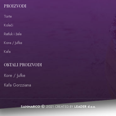
PROIZVODI
Torte
Kolači
Ratluk i žele
Kore / Jufke
Kafa
OSTALI PROIZVODI
Kore / Jufke
Kafa Gorzziana
SANMARCO
2021 CREATED BY
LEADER d.o.o.