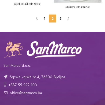
Sitni kolači mix 500g
Snikers torta parče
1
2
3
San Marco d.o.o.
Srpske vojske br.4, 76300 Bijeljina
+387 55 222 100
office@sanmarco.ba