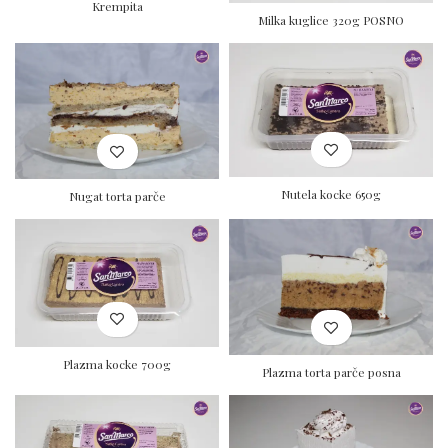
Krempita
Milka kuglice 320g POSNO
Nutela kocke 650g
Nugat torta parče
Plazma kocke 700g
Plazma torta parče posna