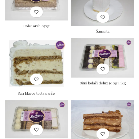
Rolat orah 650g
Šampita
Sitni kolači delux 500g i 1kg
San Marco torta parče